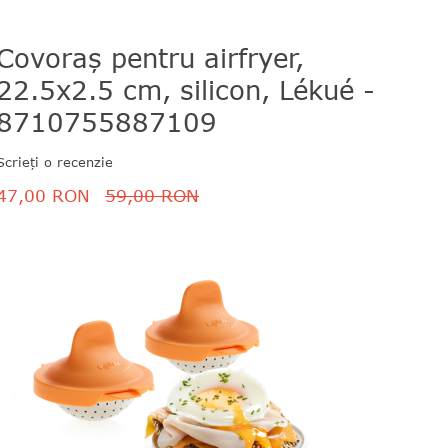
Covoraș pentru airfryer,
Set 
22.5x2.5 cm, silicon, Lékué -
stic
8710755887109
871
Scrieți o recenzie
Scrieți 
47,00 RON
59,00 RON
158,