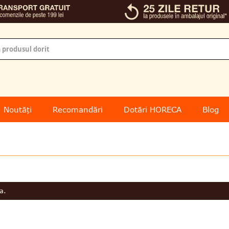
Noutăți
Recomandări
Dotări HORECA
Blog
a.