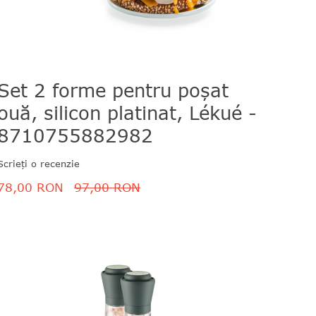
Set 2 forme pentru poșat
Coş 
ouă, silicon platinat, Lékué -
negr
8710755882982
871
Scrieți o recenzie
Scrieți 
78,00 RON
97,00 RON
523,