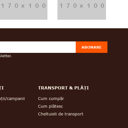
ABONARE
letter.
ȚI
TRANSPORT & PLĂȚI
ții/campanii
Cum cumpăr
Cum plătesc
Cheltuieli de transport