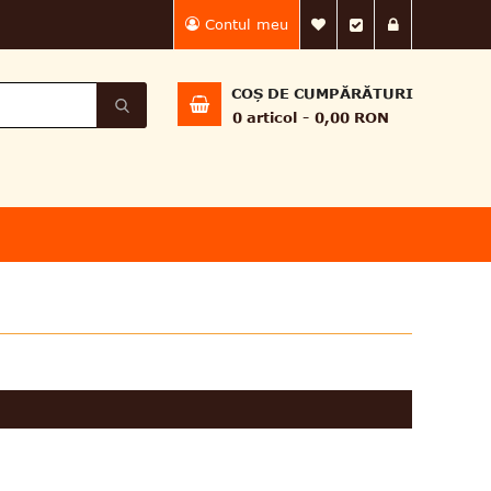
Contul meu
Lista Mea de dorin
Finalizează 
Intră în
COȘ DE CUMPĂRĂTURI
0
articol
0,00 RON