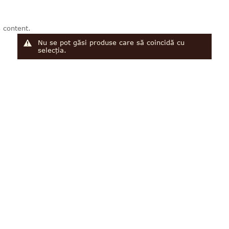
 content.
Nu se pot găsi produse care să coincidă cu
selecția.