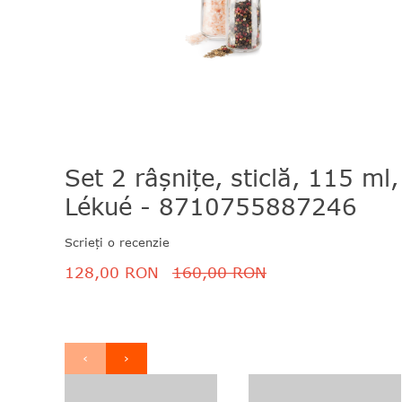
Set 2 râșnițe, sticlă, 115 ml,
Lékué - 8710755887246
Scrieți o recenzie
128,00 RON
160,00 RON
‹
›