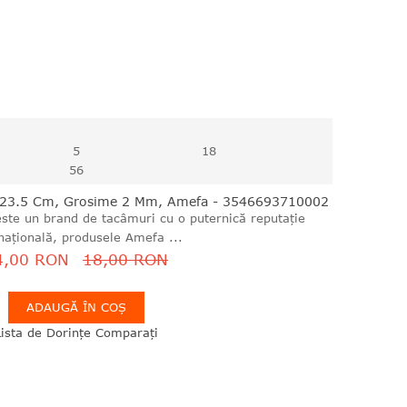
5
18
55
0, 23.5 Cm, Grosime 2 Mm, Amefa - 3546693710002
Re
ste un brand de tacâmuri cu o puternică reputație
națională, produsele Amefa ...
4,00 RON
18,00 RON
ADAUGĂ ÎN COȘ
Lista de Dorințe
Comparați