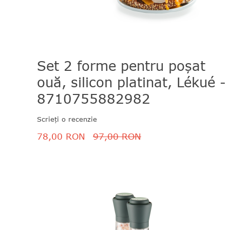
Set 2 forme pentru poșat
ouă, silicon platinat, Lékué -
8710755882982
Scrieți o recenzie
78,00 RON
97,00 RON