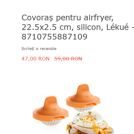
Covoraș pentru airfryer,
22.5x2.5 cm, silicon, Lékué 
8710755887109
Scrieți o recenzie
47,00 RON
59,00 RON