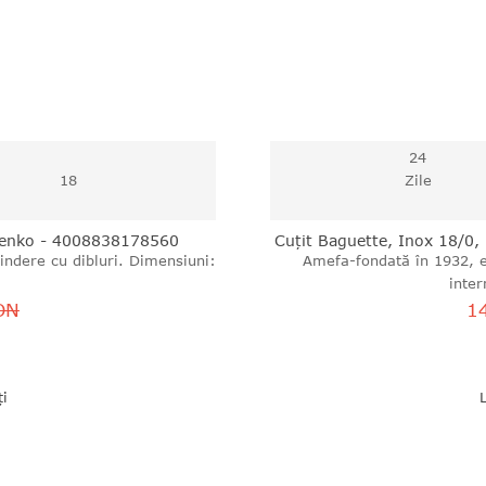
24
18
Zile
Wenko - 4008838178560
Cuţit Baguette, Inox 18/
indere cu dibluri. Dimensiuni:
Amefa-fondată în 1932, e
inter
ON
1
i