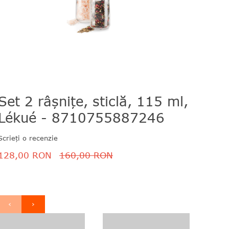
Set 2 râșnițe, sticlă, 115 ml,
Set
Lékué - 8710755887246
chiu
neg
Scrieți o recenzie
871
128,00 RON
160,00 RON
Scrieți 
318,
‹
›