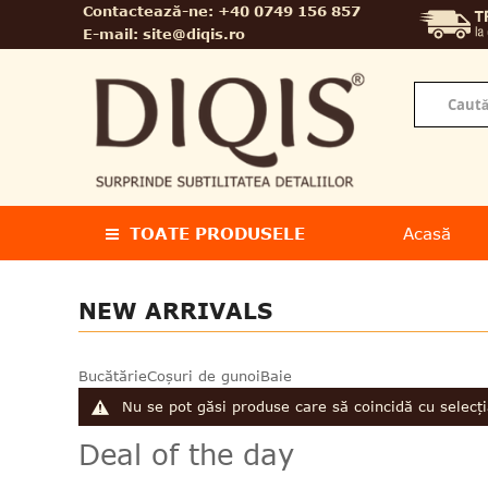
Contactează-ne:
+40 0749 156 857
E-mail:
site@diqis.ro
TOATE PRODUSELE
Acasă
NEW ARRIVALS
Bucătărie
Coșuri de gunoi
Baie
Nu se pot găsi produse care să coincidă cu selecți
Deal of the day