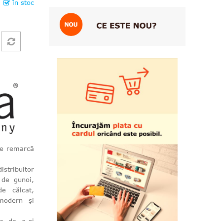
în stoc
se remarcă
stribuitor
 de gunoi,
e călcat,
modern și