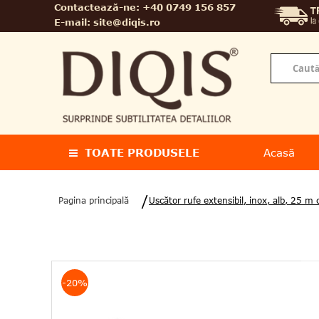
Contactează-ne:
+40 0749 156 857
E-mail:
site@diqis.ro
TOATE PRODUSELE
Acasă
Pagina principală
Uscător rufe extensibil, inox, alb, 25 
-20%