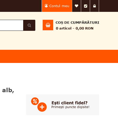
Contul meu
Lista Mea de dorin
Finalizează 
Intră în
COȘ DE CUMPĂRĂTURI
0
articol
0,00 RON
 alb,