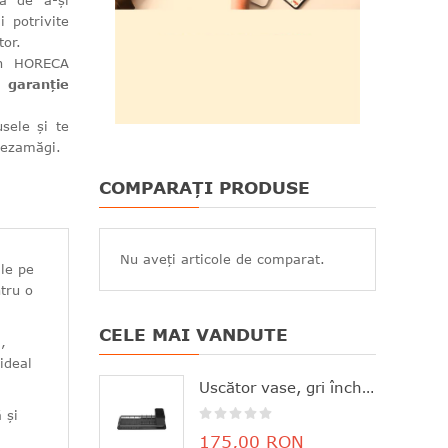
ea de a-și
i potrivite
tor.
din HORECA
de
garanție
sele și te
 dezamăgi.
COMPARAȚI PRODUSE
Nu aveți articole de comparat.
-le pe
ntru o
CELE MAI VANDUTE
,
ideal
Uscător vase, gri închis, aluminiu+plastic, 46.3x20x12.6 cm, Brabantia - 8710755117268
 și
175,00 RON