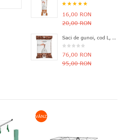
Rating:
100%
16,00 RON
20,00 RON
Saci de gunoi, cod L, 40 bucăţi, 40-45 l, Brabantia - 8710755138645
76,00 RON
95,00 RON
VÂNZARE