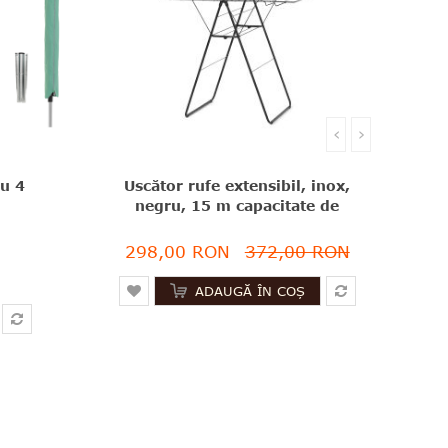
‹
›
cu 4
Uscător rufe extensibil, inox,
negru, 15 m capacitate de
u mat,
uscare, Brabantia-
care,
8710755403347
298,00 RON
372,00 RON
e,
00246
ADAUGĂ ÎN COȘ