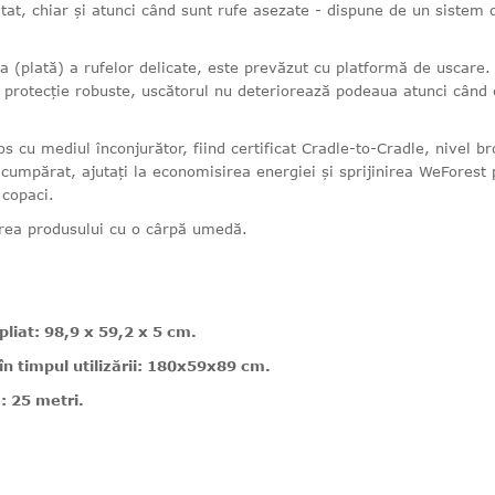
t, chiar și atunci când sunt rufe asezate - dispune de un sistem 
ea (plată) a rufelor delicate, este prevăzut cu platformă de uscare.
 protecție robuste, uscătorul nu deteriorează podeaua atunci când 
s cu mediul înconjurător, fiind certificat Cradle-to-Cradle, nivel br
 cumpărat, ajutați la economisirea energiei și sprijinirea WeForest 
 copaci.
ea produsului cu o cârpă umedă.
liat: 98,9 x 59,2 x 5 cm.
n timpul utilizării: 180x59x89 cm.
: 25 metri.