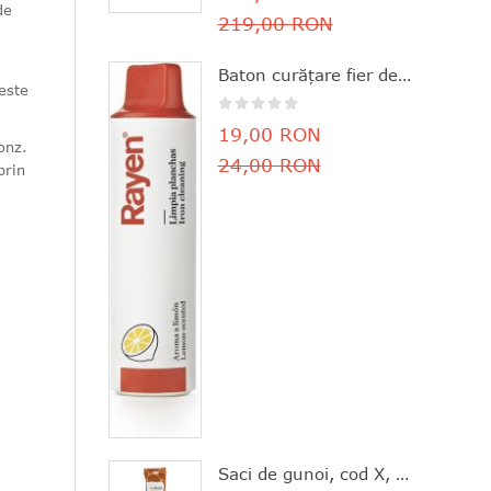
de
219,00 RON
Baton curăţare fier de călcat, parfum de lămâie, 11.8x3 cm, Rayen - 8412955061630
este
19,00 RON
onz.
24,00 RON
prin
Saci de gunoi, cod X, 20 bucăţi, 10-12 l, Brabantia - 8710755116728