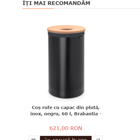
ÎȚI MAI RECOMANDĂM
Coş rufe cu capac din plută,
inox, negru, 60 l, Brabantia -
8710755120022
621,00 RON