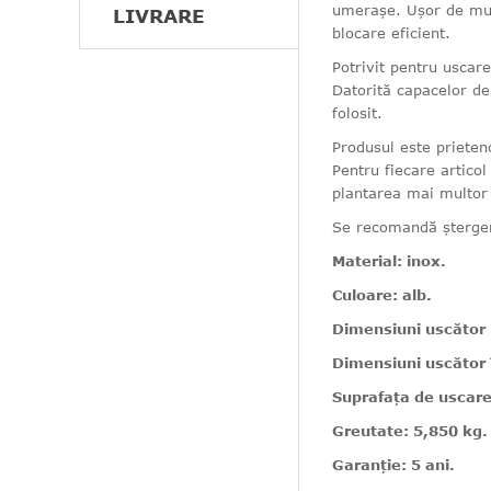
umerașe. Ușor de muta
LIVRARE
blocare eficient.
Potrivit pentru uscar
Datorită capacelor de
folosit.
Produsul este prieteno
Pentru fiecare articol
plantarea mai multor
Se recomandă șterger
Material: inox.
Culoare: alb.
Dimensiuni uscător p
Dimensiuni uscător î
Suprafața de uscare
Greutate: 5,850 kg.
Garanție: 5 ani.