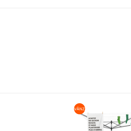
E
VÂNZARE