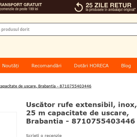
Noutăți
Recomandări
Dotări HORECA
Blog
m capacitate de uscare, Brabantia - 8710755403446
Uscător rufe extensibil, inox,
25 m capacitate de uscare,
Brabantia - 8710755403446
Scrieți o recenzie