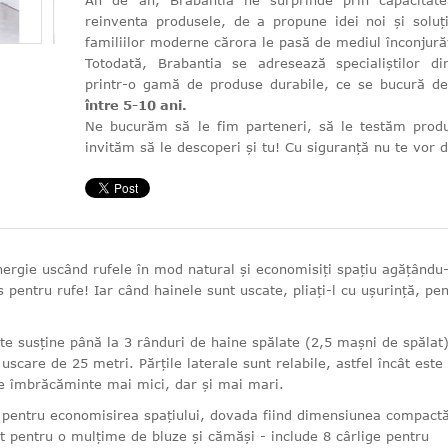
An de an, Brabantia ne surprinde prin capacitat
reinventa produsele, de a propune idei noi și soluți
familiilor moderne cărora le pasă de mediul înconjură
Totodată, Brabantia se adresează specialiștilor 
printr-o gamă de produse durabile, ce se bucură 
între 5-10 ani.
Ne bucurăm să le fim parteneri, să le testăm produ
invităm să le descoperi și tu! Cu siguranță nu te vor
nergie uscând rufele în mod natural și economisiți spațiu agățându
 pentru rufe! Iar când hainele sunt uscate, pliați-l cu ușurință, pe
te susține până la 3 rânduri de haine spălate (2,5 mașni de spălat)
scare de 25 metri. Părțile laterale sunt relabile, astfel încât este 
de îmbrăcăminte mai mici, dar și mai mari.
 pentru economisirea spațiului, dovada fiind dimensiunea compactă
ct pentru o mulțime de bluze și cămăși - include 8 cârlige pentru