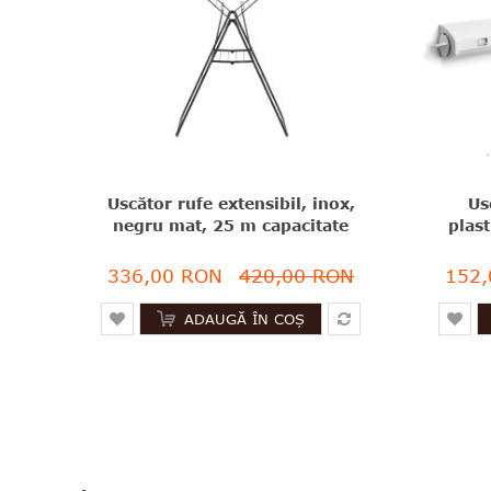
Uscător rufe extensibil, inox,
Us
negru mat, 25 m capacitate
plast
de uscare, Brabantia -
de
8710755403460
336,00 RON
420,00 RON
152,
ADAUGĂ ÎN COȘ