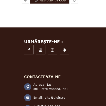
ADAUGĂ ÎN COȘ
URMĂREȘTE-NE :
CONTACTEAZĂ-NE
Adresa: Iași,
str. Petre Vancea, nr.3
Email:
site@diqis.ro