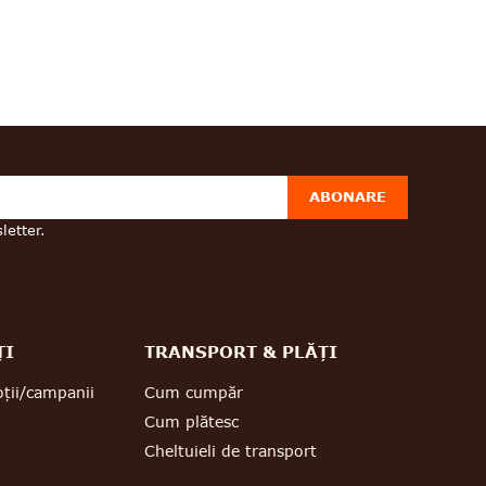
ABONARE
letter.
ȚI
TRANSPORT & PLĂȚI
ții/campanii
Cum cumpăr
Cum plătesc
Cheltuieli de transport