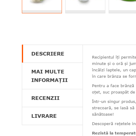
DESCRIERE
Recipientul îți permi
minute și o oră și ju
încălzi laptele, un c
MAI MULTE
în care brânza se fo
INFORMAȚII
Pentru a face brânză 
oțet, suc proaspăt de
RECENZII
Într-un singur produs
strecoară, se lasă să
sănătoase!
LIVRARE
Descoperă rețetele in
Rezistă la temperatu