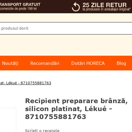
Noutăți
Recomandări
Dotări HORECA
Blog
atinat, Lékué - 8710755881763
Recipient preparare brânză,
silicon platinat, Lékué -
8710755881763
Scrieți o recenzie