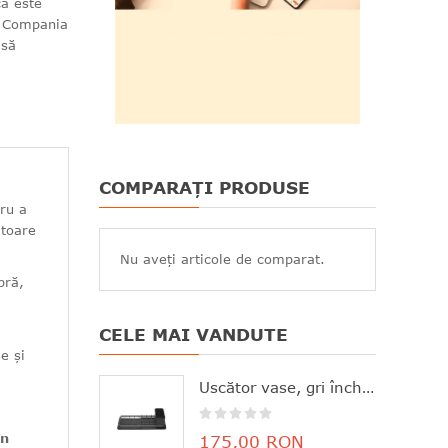
că este
. Compania
 să
COMPARAȚI PRODUSE
tru a
ătoare
Nu aveți articole de comparat.
pră,
CELE MAI VANDUTE
e și
Uscător vase, gri închis, aluminiu+plastic, 46.3x20x12.6 cm, Brabantia - 8710755117268
în
175,00 RON