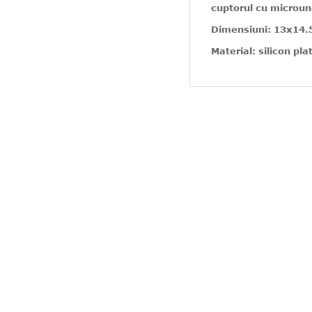
cuptorul cu micround
Dimensiuni: 13x14.5
Material: silicon pla