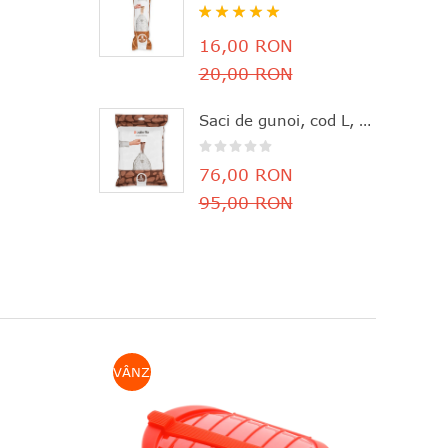
Rating:
100%
16,00 RON
20,00 RON
Saci de gunoi, cod L, 40 bucăţi, 40-45 l, Brabantia - 8710755138645
76,00 RON
95,00 RON
VÂNZARE
VÂN