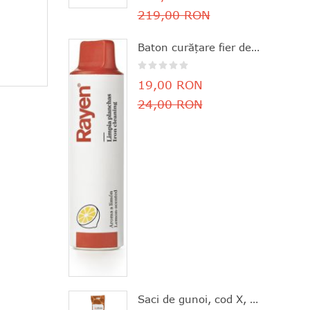
219,00 RON
Baton curăţare fier de călcat, parfum de lămâie, 11.8x3 cm, Rayen - 8412955061630
19,00 RON
24,00 RON
Saci de gunoi, cod X, 20 bucăţi, 10-12 l, Brabantia - 8710755116728