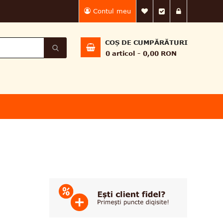
Contul meu
Lista Mea de dorin
Finalizează 
Intră în
COȘ DE CUMPĂRĂTURI
0
articol
0,00 RON