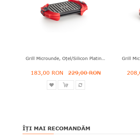
Grill Microunde, Oțel/silicon Platinat, Roșu, 25.2X14.7X5.4 Cm, Lékué - 8710755881787
183,00 RON
229,00 RON
208,
ÎȚI MAI RECOMANDĂM