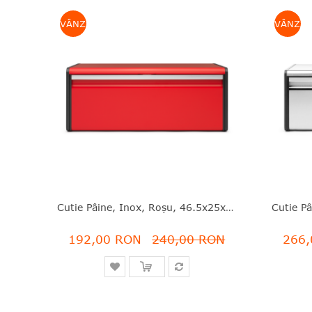
VÂNZARE
VÂNZAR
Cutie Pâine, Inox, Roşu, 46.5x25x18.7 Cm, Fall Front, Brabantia - 8710755484025
192,00 RON
240,00 RON
266,