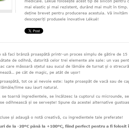
medicale. Lekue folosește acest tip de silicon pentru 
mai elastic și mai rezistent, durând mai mult în timp
deține brevet pentru producerea acestuia. Vă invităm
descoperiți produsele inovative Lékué!
te să faci brânză proaspătă printr-un proces simplu de gătire de 15
mătate de odihnă, datorită celor trei elemente ale sale: un vas pen
apac care măsoară oțetul sau sucul de lămâie de turnat și o strecur
rmează… pe cât de magic, pe atât de ușor!
proaspătă, tot ce ai nevoie este: lapte proaspăt de vacă sau de ca
 lămâie/lime sau iaurt natural.
, se toarnă ingredientele, se încălzesc la cuptorul cu microunde, se
 se odihnească și se servește! Spune da acestei alternative gustoas
cluse și adaugă o notă creativă, cu ingredientele tale preferate!
ri de la -20ºC până la +100ºC, fiind perfect pentru a fi folosit 