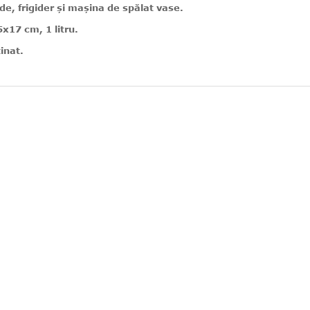
e, frigider și mașina de spălat vase.
x17 cm, 1 litru.
tinat.