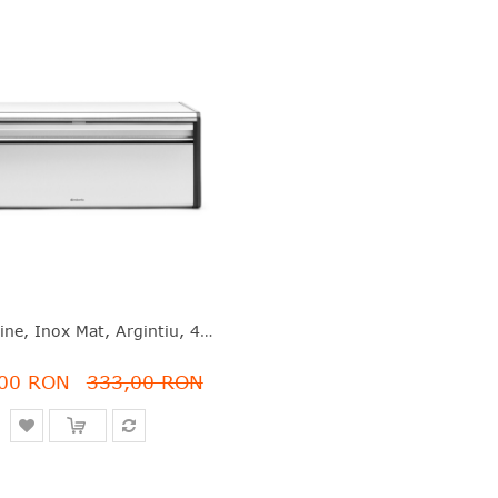
E
Cutie Pâine, Inox Mat, Argintiu, 46.5x25x18.7 Cm, Fall Front, Brabantia - 8710755236709
00 RON
333,00 RON