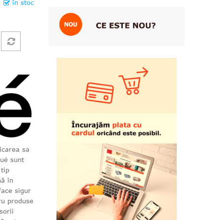
în stoc
icarea sa
kué sunt
 tip
nă în
face sigur
tru produse
sorii