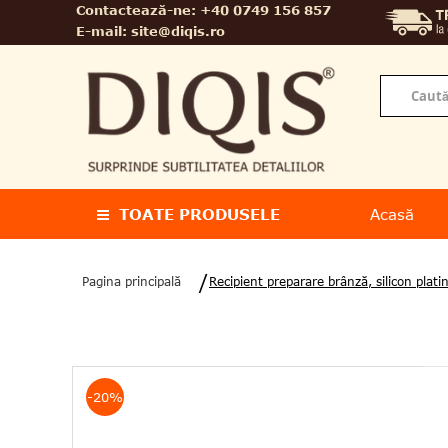
Contactează-ne:
+40 0749 156 857
E-mail:
site@diqis.ro
TOATE PRODUSELE
Acasă
Pagina principală
Recipient preparare brânză, silicon pl
-20%