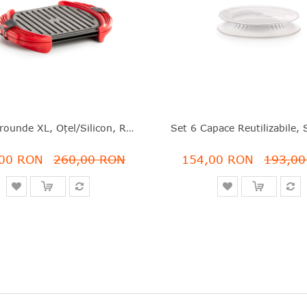
Grill Microunde XL, Oțel/silicon, Roșu, 27X20.7X4.4 Cm, Lékué - 8710755881800
00 RON
260,00 RON
154,00 RON
193,0